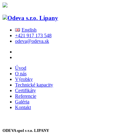
English
+421 917 173 548
odeva@odeva.sk
Úvod
O nás
Výrobky
Technické kapacity
Certifikáty
Referencie
Galéria
Kontakt
ODEVA spol s r.o. LIPANY