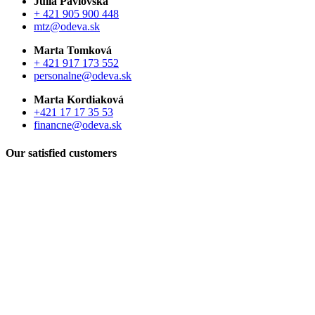
Júlia Pavlovská
+ 421 905 900 448
mtz@odeva.sk
Marta Tomková
+ 421 917 173 552
personalne@odeva.sk
Marta Kordiaková
+421 17 17 35 53
financne@odeva.sk
Our satisfied customers