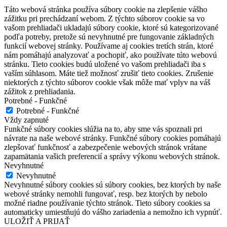
Táto webová stránka používa súbory cookie na zlepšenie vášho
zážitku pri prechádzaní webom. Z týchto súborov cookie sa vo
vašom prehliadači ukladajú súbory cookie, ktoré sú kategorizované
podľa potreby, pretože sú nevyhnutné pre fungovanie základných
funkcií webovej stránky. Používame aj cookies tretích strán, ktoré
nám pomáhajú analyzovať a pochopiť, ako používate túto webovú
stránku. Tieto cookies budú uložené vo vašom prehliadači iba s
vaším súhlasom. Máte tiež možnosť zrušiť tieto cookies. Zrušenie
niektorých z týchto súborov cookie však môže mať vplyv na váš
zážitok z prehliadania.
Potrebné - Funkčné
Potrebné - Funkčné
Vždy zapnuté
Funkčné súbory cookies slúžia na to, aby sme vás spoznali pri
návrate na naše webové stránky. Funkčné súbory cookies pomáhajú
zlepšovať funkčnosť a zabezpečenie webových stránok vrátane
zapamätania vašich preferencií a správy výkonu webových stránok.
Nevyhnutné
Nevyhnutné
Nevyhnutné súbory cookies sú súbory cookies, bez ktorých by naše
webové stránky nemohli fungovať, resp. bez ktorých by nebolo
možné riadne používanie týchto stránok. Tieto súbory cookies sa
automaticky umiestňujú do vášho zariadenia a nemožno ich vypnúť.
ULOŽIŤ A PRIJAŤ