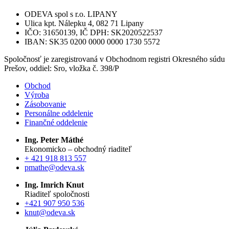
ODEVA spol s r.o. LIPANY
Ulica kpt. Nálepku 4, 082 71 Lipany
IČO: 31650139, IČ DPH: SK2020522537
IBAN: SK35 0200 0000 0000 1730 5572
Spoločnosť je zaregistrovaná v Obchodnom registri Okresného súdu
Prešov, oddiel: Sro, vložka č. 398/P
Obchod
Výroba
Zásobovanie
Personálne oddelenie
Finančné oddelenie
Ing. Peter Máthé
Ekonomicko – obchodný riaditeľ
+ 421 918 813 557
pmathe@odeva.sk
Ing. Imrich Knut
Riaditeľ spoločnosti
+421 907 950 536
knut@odeva.sk